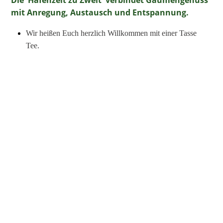
Die 'Hafenzeit zu Zweit' verbindet Gaumengenuss
mit Anregung, Austausch und Entspannung.
Wir heißen Euch herzlich Willkommen mit einer Tasse
Tee.
Zeit für eine kurze
Kundalini Yoga
Kriya (Übungsreihe).
Ihr müsst weder sportlich sein noch Yoga-Erfahrungen
mitbringen. Die Übungen werden den persönlichen
Voraussetzungen angepasst. Abschließend genießt Ihr ein
meditatives Gongbad - eine Reise für die Sinne. Loslassen
und Eintauchen in die Welt des Klangs. (ca. 60 Min.)
Es geht weiter im Liegen! Gönn Dir eine Ayurveda
Ganzkörpermassage -
Abhyanga
und genieße Deine
Auszeit 'von Kopf bis Fuß'! (ca. 60 Min. pro Person)
Wohlfühlen geht durch den Magen: Als krönenden
Abschluss genießt Ihr ein ayurvedisches Lunch,
abgestimmt auf die jeweilige Saison.*