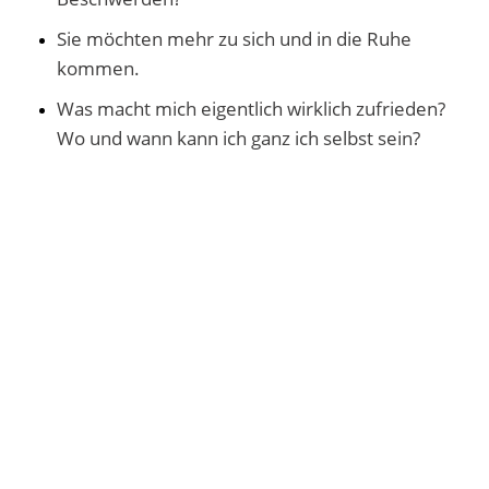
Sie möchten mehr zu sich und in die Ruhe
kommen.
Was macht mich eigentlich wirklich zufrieden?
Wo und wann kann ich ganz ich selbst sein?
Wie auch immer Ihre derzeitige Situation aussehen
mag, das Ziel ist Svasthya – der Zustand des In-sich-
selbst-Ruhens, im Selbst sein - Zufriedenheit mit
und in sich selbst erlangen, um den Weg zu gehen,
der unser eigene ist.
Oft braucht es nur einen kleinen, ersten Schritt in die
richtige Richtung.
...Dann wird alles weitere folgen.
Ich freue mich auf Sie!
Dauer und Preis: